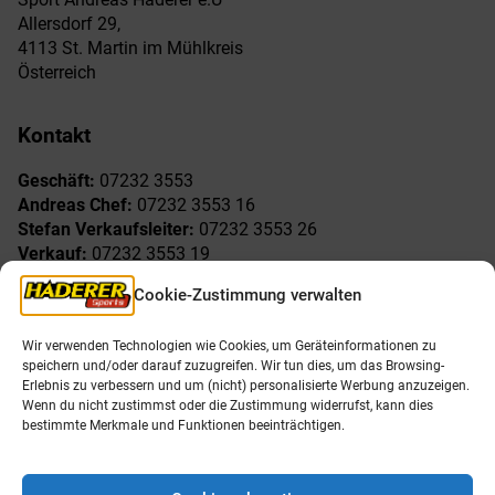
Allersdorf 29,
4113 St. Martin im Mühlkreis
Österreich
Kontakt
Geschäft:
07232 3553
Andreas Chef:
07232 3553 16
Stefan Verkaufsleiter:
07232 3553 26
Verkauf:
07232 3553 19
Reklamationen:
07232 3553 15
Cookie-Zustimmung verwalten
Freude am Sport
Allgemeines
Wir verwenden Technologien wie Cookies, um Geräteinformationen zu
speichern und/oder darauf zuzugreifen. Wir tun dies, um das Browsing-
AGB
Öffnungszeiten
Erlebnis zu verbessern und um (nicht) personalisierte Werbung anzuzeigen.
Impressum
Unser Team
Wenn du nicht zustimmst oder die Zustimmung widerrufst, kann dies
Datenschutzerklärung
Shop
bestimmte Merkmale und Funktionen beeinträchtigen.
Karriere