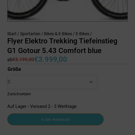
Start
/
Sportarten
/
Bikes & E-Bikes
/
E-Bikes
/
Flyer Elektro Trekking Tiefeinstieg
G1 Gotour 5.43 Comfort blue
€
3.999,00
ab
€
5.199,00
Ursprünglicher
Aktueller
Preis
Preis
Größe
war:
ist:
€5.199,00
€3.999,00.
Zurücksetzen
Auf Lager - Versand 2 - 3 Werktage
Flyer
In den Warenkorb
Elektro
Trekking
Tiefeinstieg