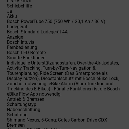
bis 25 km/h
Schiebehilfe
Ja
Akku
Bosch PowerTube 750 (750 Wh / 20,1 Ah / 36 V)
Ladegerät
Bosch Standard Ladegerät 4A
Anzeige
Bosch Intuvia
Fernbedienung
Bosch LED Remote
Smarte Funktionen
Individuelle Unterstützungsstufen, Over-the-Air-Updates,
Activity Tracking, Turn-by-Turn-Navigation &
Tourenplanung, Ride Screen (Das Smartphone als
Display nutzen), Diebstahlschutz mit Bosch eBike Lock,
Zubehör notwendig: eBike Alarm (Alarmfunktion und
Tracking des E-Bikes) - Für alle Funktionen ist die Bosch
eBike Flow App notwendig.
Antrieb & Bremsen
Schaltungstyp
Nabenschaltung
Schaltung
Shimano Nexus, 5-Gang; Gates Carbon Drive CDX
Bremsen