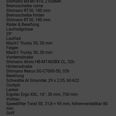
Shimano BR-MT410, 2 Kolben
Bremsscheibe vorne
Shimano RT30, 180 mm
Bremsscheibe hinten
Shimano RT30, 180 mm
Räder & Bereifung
Laufradgrösse
29"
Laufrad
Mach1 Trucky 30, 30 mm
Felgen
Mach1 Trucky 30, 30 mm
Vorderradnabe
Shimano Alivio HB-MT400BX CL, 32h
Hinterradnabe
Shimano Nexus SG-C7000-5D, 32h
Bereifung
Schwalbe Al Grounder, 29 x 2,35, 60-622
Cockpit
Lenker
Ergotec Ergo XXL, 16°, 30 mm, 700 mm
Vorbau
Speedlifter Twist SE, 31,8 × 95 mm, höhenverstellbar 80
mm
Griff