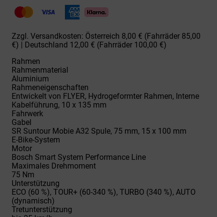
G1
Gotour
5.43
Comfort
Zzgl. Versandkosten: Österreich 8,00 € (Fahrräder 85,00
blue
€) | Deutschland 12,00 € (Fahrräder 100,00 €)
Menge
Rahmen
Rahmenmaterial
Aluminium
Rahmeneigenschaften
Entwickelt von FLYER, Hydrogeformter Rahmen, Interne
Kabelführung, 10 x 135 mm
Fahrwerk
Gabel
SR Suntour Mobie A32 Spule, 75 mm, 15 x 100 mm
E-Bike-System
Motor
Bosch Smart System Performance Line
Maximales Drehmoment
75 Nm
Unterstützung
ECO (60 %), TOUR+ (60-340 %), TURBO (340 %), AUTO
(dynamisch)
Tretunterstützung