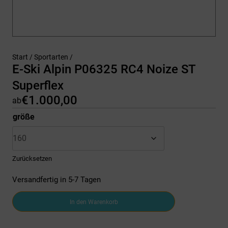
Start
/
Sportarten
/
E-Ski Alpin P06325 RC4 Noize ST
Superflex
€
1.000,00
ab
größe
Zurücksetzen
Versandfertig in 5-7 Tagen
E-
In den Warenkorb
Ski
Alpin
P06325