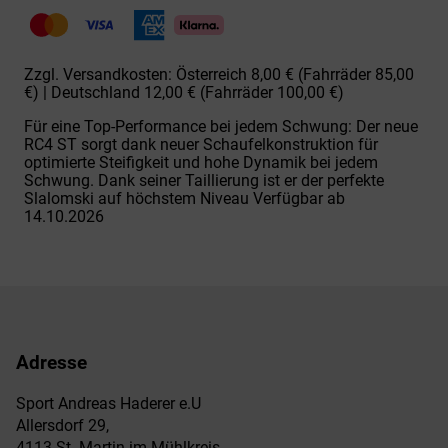
RC4
Noize
ST
Superflex
Zzgl. Versandkosten: Österreich 8,00 € (Fahrräder 85,00
Menge
€) | Deutschland 12,00 € (Fahrräder 100,00 €)
Für eine Top-Performance bei jedem Schwung: Der neue
RC4 ST sorgt dank neuer Schaufelkonstruktion für
optimierte Steifigkeit und hohe Dynamik bei jedem
Schwung. Dank seiner Taillierung ist er der perfekte
Slalomski auf höchstem Niveau Verfügbar ab
14.10.2026
Adresse
Sport Andreas Haderer e.U
Allersdorf 29,
4113 St. Martin im Mühlkreis