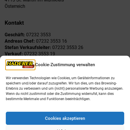
Österreich
Kontakt
Geschäft:
07232 3553
Andreas Chef:
07232 3553 16
Stefan Verkaufsleiter:
07232 3553 26
Verkauf:
07232 3553 19
Reklamationen:
07232 3553 15
Cookie-Zustimmung verwalten
Freude am Sport
Allgemeines
Wir verwenden Technologien wie Cookies, um Geräteinformationen zu
speichern und/oder darauf zuzugreifen. Wir tun dies, um das Browsing-
AGB
Öffnungszeiten
Erlebnis zu verbessern und um (nicht) personalisierte Werbung anzuzeigen.
Impressum
Unser Team
Wenn du nicht zustimmst oder die Zustimmung widerrufst, kann dies
Datenschutzerklärung
Shop
bestimmte Merkmale und Funktionen beeinträchtigen.
Karriere
Cookies akzeptieren