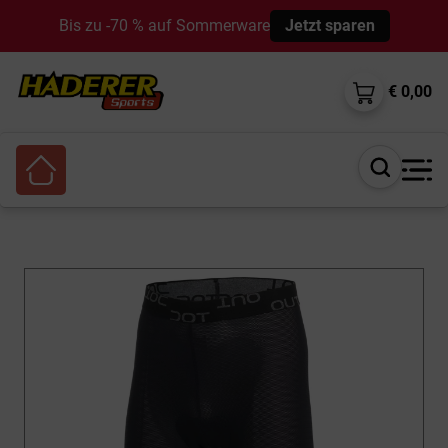
Bis zu -70 % auf Sommerware
Jetzt sparen
€ 0,00
Suche
öffnen