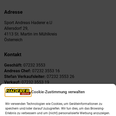
Adresse
Sport Andreas Haderer e.U
Allersdorf 29,
4113 St. Martin im Mühlkreis
Österreich
Kontakt
Geschäft:
07232 3553
Andreas Chef:
07232 3553 16
Stefan Verkaufsleiter:
07232 3553 26
Verkauf:
07232 3553 19
Reklamationen:
07232 3553 15
Cookie-Zustimmung verwalten
Freude am Sport
Allgemeines
Wir verwenden Technologien wie Cookies, um Geräteinformationen zu
speichern und/oder darauf zuzugreifen. Wir tun dies, um das Browsing-
AGB
Öffnungszeiten
Erlebnis zu verbessern und um (nicht) personalisierte Werbung anzuzeigen.