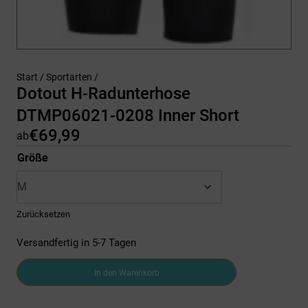
Start
/
Sportarten
/
Dotout H-Radunterhose
DTMP06021-0208 Inner Short
€
69,99
ab
Größe
Zurücksetzen
Versandfertig in 5-7 Tagen
Dotout
In den Warenkorb
H-
Radunterhose
DTMP06021-