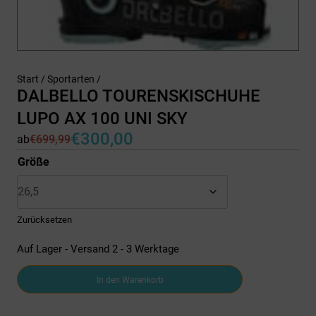
Start
/
Sportarten
/
DALBELLO TOURENSKISCHUHE
LUPO AX 100 UNI SKY
€
300,00
ab
€
699,99
Ursprünglicher
Aktueller
Preis
Preis
Größe
war:
ist:
€699,99
€300,00.
Zurücksetzen
Auf Lager - Versand 2 - 3 Werktage
DALBELLO
In den Warenkorb
TOURENSKISCHUHE
LUPO
AX