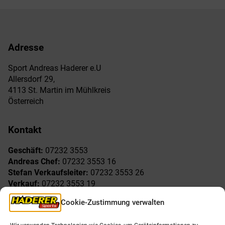
Adresse
Sport Andreas Haderer e.U
Allersdorf 29,
4113 St. Martin im Mühlkreis
Österreich
Kontakt
Geschäft:
07232 3553
Andreas Chef:
07232 3553 16
Stefan Verkaufsleiter:
07232 3553 26
Verkauf:
07232 3553 19
Reklamationen:
07232 3553 15
Cookie-Zustimmung verwalten
Freude am Sport
Allgemeines