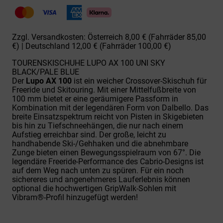
100
UNI
SKY
Menge
Zzgl. Versandkosten: Österreich 8,00 € (Fahrräder 85,00
€) | Deutschland 12,00 € (Fahrräder 100,00 €)
TOURENSKISCHUHE LUPO AX 100 UNI SKY
BLACK/PALE BLUE
Der
Lupo AX 100
ist ein weicher Crossover-Skischuh für
Freeride und Skitouring. Mit einer Mittelfußbreite von
100 mm bietet er eine geräumigere Passform in
Kombination mit der legendären Form von Dalbello. Das
breite Einsatzspektrum reicht von Pisten in Skigebieten
bis hin zu Tiefschneehängen, die nur nach einem
Aufstieg erreichbar sind. Der große, leicht zu
handhabende Ski-/Gehhaken und die abnehmbare
Zunge bieten einen Bewegungsspielraum von 67°. Die
legendäre Freeride-Performance des Cabrio-Designs ist
auf dem Weg nach unten zu spüren. Für ein noch
sichereres und angenehmeres Lauferlebnis können
optional die hochwertigen GripWalk-Sohlen mit
Vibram®-Profil hinzugefügt werden!