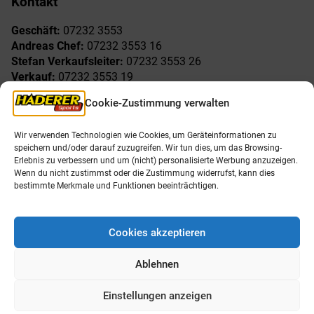
Kontakt
Geschäft:
07232 3553
Andreas Chef:
07232 3553 16
Stefan Verkaufsleiter:
07232 3553 26
Verkauf:
07232 3553 19
Reklamationen:
07232 3553 15
Cookie-Zustimmung verwalten
Freude am Sport
Allgemeines
Wir verwenden Technologien wie Cookies, um Geräteinformationen zu
speichern und/oder darauf zuzugreifen. Wir tun dies, um das Browsing-
AGB
Öffnungszeiten
Erlebnis zu verbessern und um (nicht) personalisierte Werbung anzuzeigen.
Impressum
Unser Team
Wenn du nicht zustimmst oder die Zustimmung widerrufst, kann dies
Datenschutzerklärung
Shop
bestimmte Merkmale und Funktionen beeinträchtigen.
Karriere
Cookies akzeptieren
Ablehnen
Einstellungen anzeigen