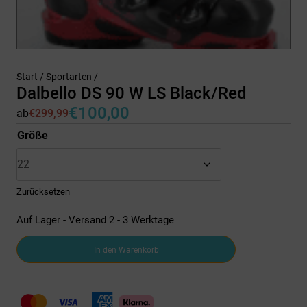
Start
/
Sportarten
/
Dalbello DS 90 W LS Black/Red
€
100,00
ab
€
299,99
Ursprünglicher
Aktueller
Preis
Preis
Größe
war:
ist:
€299,99
€100,00.
Zurücksetzen
Auf Lager - Versand 2 - 3 Werktage
Dalbello
In den Warenkorb
DS
90
W
LS
Black/Red