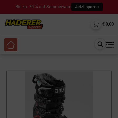
Bis zu -70 % auf Sommerware
Jetzt sparen
€ 0,00
Suche
öffnen