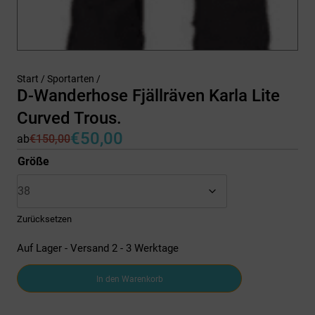
Start
/
Sportarten
/
D-Wanderhose Fjällräven Karla Lite
Curved Trous.
€
50,00
ab
€
150,00
Ursprünglicher
Aktueller
Preis
Preis
Größe
war:
ist:
€150,00
€50,00.
Zurücksetzen
Auf Lager - Versand 2 - 3 Werktage
D-
In den Warenkorb
Wanderhose
Fjällräven
Karla