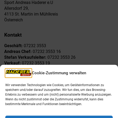
Sport Andreas Haderer e.U
Allersdorf 29,
4113 St. Martin im Mühlkreis
Österreich
Kontakt
Geschäft:
07232 3553
Andreas Chef:
07232 3553 16
Stefan Verkaufsleiter:
07232 3553 26
Verkauf:
07232 3553 19
Reklamationen:
07232 3553 15
Cookie-Zustimmung verwalten
Freude am Sport
Allgemeines
Wir verwenden Technologien wie Cookies, um Geräteinformationen zu
speichern und/oder darauf zuzugreifen. Wir tun dies, um das Browsing-
AGB
Öffnungszeiten
Erlebnis zu verbessern und um (nicht) personalisierte Werbung anzuzeigen.
Impressum
Unser Team
Wenn du nicht zustimmst oder die Zustimmung widerrufst, kann dies
Datenschutzerklärung
Shop
bestimmte Merkmale und Funktionen beeinträchtigen.
Karriere