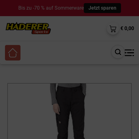
Bis zu -70 % auf Sommerware
Jetzt sparen
€ 0,00
Suche
öffnen