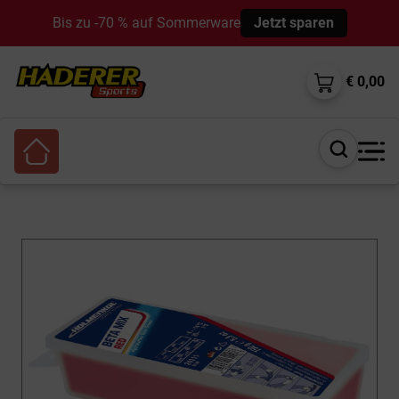
Bis zu -70 % auf Sommerware
Jetzt sparen
€ 0,00
Suche
öffnen