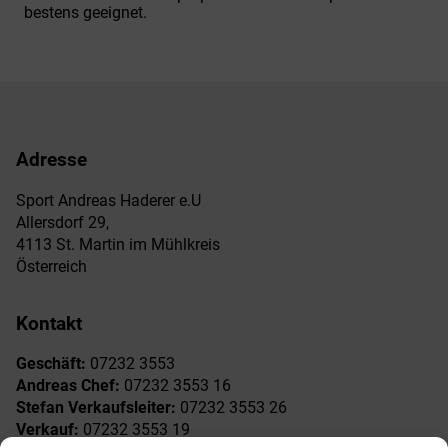
bestens geeignet.
Adresse
Sport Andreas Haderer e.U
Allersdorf 29,
4113 St. Martin im Mühlkreis
Österreich
Kontakt
Geschäft:
07232 3553
Andreas Chef:
07232 3553 16
Stefan Verkaufsleiter:
07232 3553 26
Verkauf:
07232 3553 19