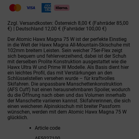
MAGNA
75
W
Black/Gold
Zzgl. Versandkosten: Österreich 8,00 € (Fahrräder 85,00
Menge
€) | Deutschland 12,00 € (Fahrräder 100,00 €)
Der Atomic Hawx Magna 75 W ist der perfekte Einstieg
in die Welt der Hawx Magna All-Mountain-Skischuhe mit
102mm breitem Leisten. Sein weicher 75er-Flex zeigt
sich bequem und fehlerverzeihend, dabei ist der Schuh
mit derselben Prolite Konstruktion ausgestattet wie die
Hawx Ultra W und Prime W Modelle. Als Basis dient hier
ein leichtes Profil, das mit Verstärkungen an den
Schlüsselstellen versehen wurde – für kraftvolles
Skifahren. Die anpassbare Manschettenkonstruktion
(AFS Cuff) hat einen herausnehmbaren Spoiler, wodurch
du die Öffnung nach oben und das Volumen innerhalb
der Manschette variieren kannst. Skifahrerinnen, die sich
einen weicheren Alpinskischuh mit breiter Passform
wünschen, werden mit dem Atomic Hawx Magna 75 W
glücklich.
Article code
AE5027100