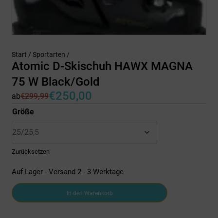
Start
/
Sportarten
/
Atomic D-Skischuh HAWX MAGNA
75 W Black/Gold
€
250,00
ab
€
299,99
Ursprünglicher
Aktueller
Preis
Preis
Größe
war:
ist:
€299,99
€250,00.
Zurücksetzen
Auf Lager - Versand 2 - 3 Werktage
Atomic
In den Warenkorb
D-
Skischuh
HAWX