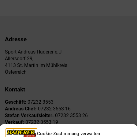
Adresse
Sport Andreas Haderer e.U
Allersdorf 29,
4113 St. Martin im Mühlkreis
Österreich
Kontakt
Geschäft:
07232 3553
Andreas Chef:
07232 3553 16
Stefan Verkaufsleiter:
07232 3553 26
Verkauf:
07232 3553 19
Reklamationen:
07232 3553 15
Cookie-Zustimmung verwalten