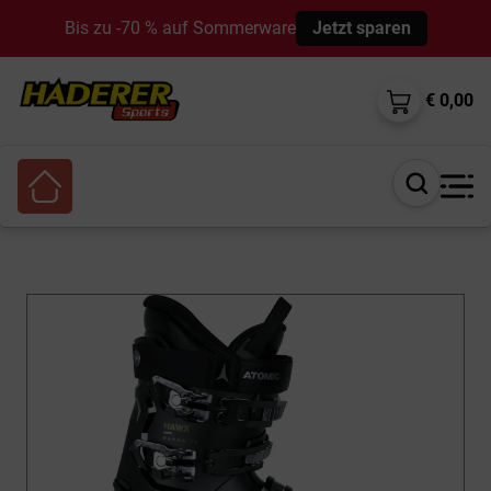
Bis zu -70 % auf Sommerware
Jetzt sparen
€ 0,00
Suche
öffnen