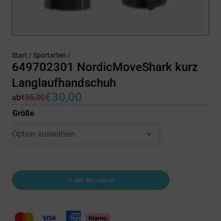
Start
/
Sportarten
/
649702301 NordicMoveShark kurz
Langlaufhandschuh
€
30,00
ab
€
55,00
Ursprünglicher
Aktueller
Preis
Preis
Größe
war:
ist:
€55,00
€30,00.
649702301
In den Warenkorb
NordicMoveShark
kurz
Langlaufhandschuh
Menge