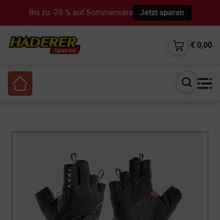
Bis zu -70 % auf Sommerware
Jetzt sparen
€ 0,00
Suche
öffnen