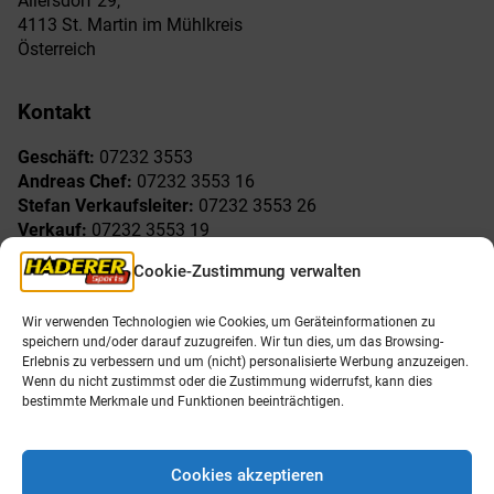
Allersdorf 29,
4113 St. Martin im Mühlkreis
Österreich
Kontakt
Geschäft:
07232 3553
Andreas Chef:
07232 3553 16
Stefan Verkaufsleiter:
07232 3553 26
Verkauf:
07232 3553 19
Reklamationen:
07232 3553 15
Cookie-Zustimmung verwalten
Freude am Sport
Allgemeines
Wir verwenden Technologien wie Cookies, um Geräteinformationen zu
speichern und/oder darauf zuzugreifen. Wir tun dies, um das Browsing-
AGB
Öffnungszeiten
Erlebnis zu verbessern und um (nicht) personalisierte Werbung anzuzeigen.
Impressum
Unser Team
Wenn du nicht zustimmst oder die Zustimmung widerrufst, kann dies
Datenschutzerklärung
Shop
bestimmte Merkmale und Funktionen beeinträchtigen.
Karriere
Cookies akzeptieren