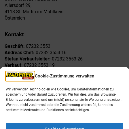
Allersdorf 29,
4113 St. Martin im Mühlkreis
Österreich
Kontakt
Geschäft:
07232 3553
Andreas Chef:
07232 3553 16
Stefan Verkaufsleiter:
07232 3553 26
Verkauf:
07232 3553 19
Reklamationen:
07232 3553 15
Cookie-Zustimmung verwalten
Freude am Sport
Allgemeines
Wir verwenden Technologien wie Cookies, um Geräteinformationen zu
speichern und/oder darauf zuzugreifen. Wir tun dies, um das Browsing-
AGB
Öffnungszeiten
Erlebnis zu verbessern und um (nicht) personalisierte Werbung anzuzeigen.
Impressum
Unser Team
Wenn du nicht zustimmst oder die Zustimmung widerrufst, kann dies
Datenschutzerklärung
Shop
bestimmte Merkmale und Funktionen beeinträchtigen.
Karriere