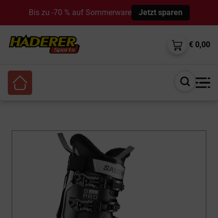
Bis zu -70 % auf Sommerware
Jetzt sparen
€ 0,00
Suche
öffnen