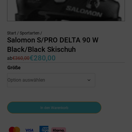
Start
/
Sportarten
/
Salomon S/PRO DELTA 90 W
Black/Black Skischuh
€
280,00
ab
€
360,00
Ursprünglicher
Aktueller
Preis
Preis
Größe
war:
ist:
€360,00
€280,00.
Salomon
In den Warenkorb
S/PRO
DELTA
90
W
Black/Black