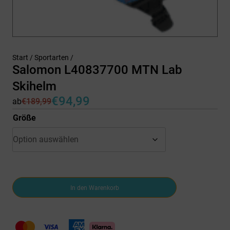
Start
/
Sportarten
/
Salomon L40837700 MTN Lab
Skihelm
€
94,99
ab
€
189,99
Ursprünglicher
Aktueller
Preis
Preis
Größe
war:
ist:
€189,99
€94,99.
Salomon
In den Warenkorb
L40837700
MTN
Lab
Skihelm
Menge