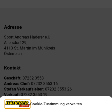
Adresse
Sport Andreas Haderer e.U
Allersdorf 29,
4113 St. Martin im Mühlkreis
Österreich
Kontakt
Geschäft:
07232 3553
Andreas Chef:
07232 3553 16
Stefan Verkaufsleiter:
07232 3553 26
Verkauf:
07232 3553 19
Reklamationen:
07232 3553 15
Cookie-Zustimmung verwalten