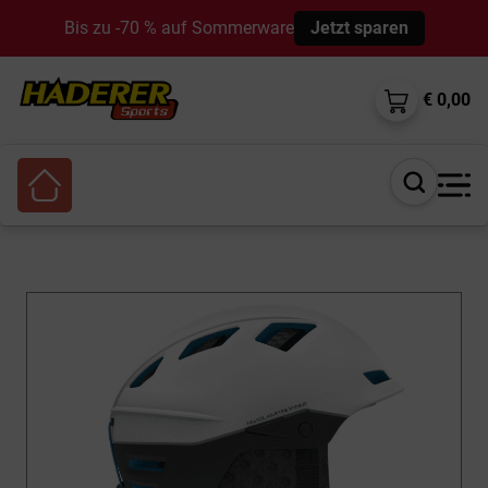
Bis zu -70 % auf Sommerware
Jetzt sparen
€ 0,00
Suche
öffnen