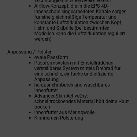
Technologien in einem Helm vereint
Airflow-Konzept: die in die EPS 4D-
Innenschale eingearbeiteten Kanäle sorgen
für eine gleichmäßige Temperatur und
konstante Luftzirkulation zwischen Kopf,
Helm und Skibrille (bei bestimmten
Modellen kann die Luftzirkulation reguliert
werden)
Anpassung / Polster
ovale Passform
Passformsystem mit Einstellrädchen:
verstellbares System mittels Drehrad für
eine schnelle, einfache und effiziente
Anpassung
herausnehmbares und waschbares
Innenfutter
AdvancedSkin ActiveDry:
schnelltrocknendes Material hält deine Haut
trocken
Innenfutter aus Merinowolle
Kinnriemen-Polsterung