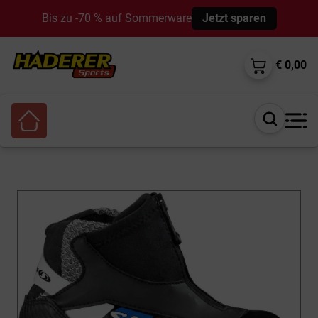
Bis zu -70 % auf Sommerware
Jetzt sparen
€ 0,00
Suche
öffnen