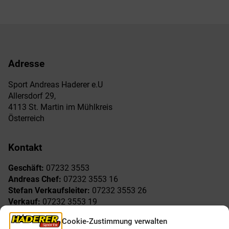
Adresse
Sport Andreas Haderer e.U
Allersdorf 29,
4113 St. Martin im Mühlkreis
Österreich
Kontakt
Geschäft:
07232 3553
Andreas Chef:
07232 3553 16
Stefan Verkaufsleiter:
07232 3553 26
Verkauf:
07232 3553 19
Reklamationen:
07232 3553 15
Cookie-Zustimmung verwalten