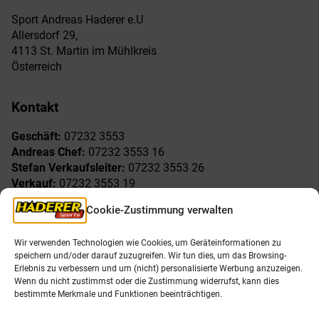
Sport Andreas Haderer e.U
Allersdorf 29,
4113 St. Martin im Mühlkreis
Österreich
Kontakt
Geschäft:
07232 3553
Andreas Chef:
07232 3553 16
Stefan Verkaufsleiter:
07232 3553 26
Verkauf:
07232 3553 19
Reklamationen:
07232 3553 15
Cookie-Zustimmung verwalten
Freude am Sport
Allgemeines
Wir verwenden Technologien wie Cookies, um Geräteinformationen zu
speichern und/oder darauf zuzugreifen. Wir tun dies, um das Browsing-
AGB
Öffnungszeiten
Erlebnis zu verbessern und um (nicht) personalisierte Werbung anzuzeigen.
Impressum
Unser Team
Wenn du nicht zustimmst oder die Zustimmung widerrufst, kann dies
Datenschutzerklärung
Shop
bestimmte Merkmale und Funktionen beeinträchtigen.
Karriere