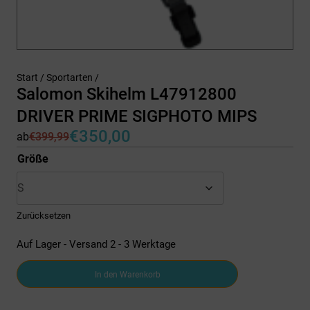
Start
/
Sportarten
/
Salomon Skihelm L47912800
DRIVER PRIME SIGPHOTO MIPS
€
350,00
ab
€
399,99
Ursprünglicher
Aktueller
Preis
Preis
Größe
war:
ist:
€399,99
€350,00.
Zurücksetzen
Auf Lager - Versand 2 - 3 Werktage
Salomon
In den Warenkorb
Skihelm
L47912800
DRIVER