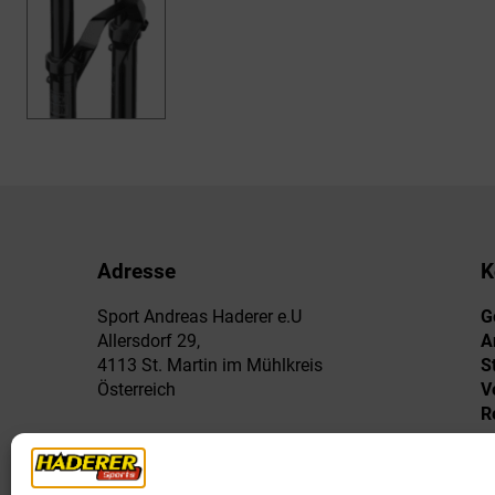
Adresse
K
Sport Andreas Haderer e.U
G
Allersdorf 29,
A
4113 St. Martin im Mühlkreis
S
Österreich
V
R