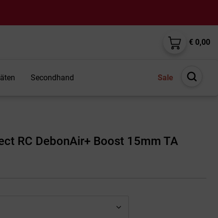
€ 0,00
täten
Secondhand
Sale
Suche
öffnen
lect RC DebonAir+ Boost 15mm TA