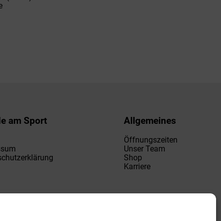
e
de am Sport
Allgemeines
Öffnungszeiten
ssum
Unser Team
chutzerklärung
Shop
Karriere