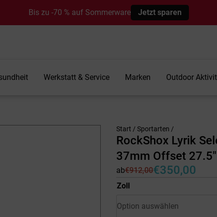
Bis zu -70 % auf Sommerware
Jetzt sparen
sundheit
Werkstatt & Service
Marken
Outdoor Aktivi
Start
/
Sportarten
/
RockShox Lyrik Se
37mm Offset 27.5″
€
350,00
ab
€
912,00
Ursprünglicher
Aktueller
Preis
Preis
Zoll
war:
ist:
€912,00
€350,00.