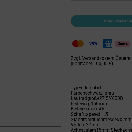
RockShox
In den Warenkorb
Lyrik
Select
RC
DebonAir+
Boost
15mm
TA
Zzgl. Versandkosten: Österrei
37mm
(Fahrräder 100,00 €)
Offset
27.5"
Menge
TypFedergabel
Farbenschwarz, grau
Laufradgröße27.5"/​650B
Federweg150mm
FederelementAir
Schafttapered 1.5"
Standrohrdurchmesser35mm
Vorlauf37mm
Achssystem15mm Steckachse