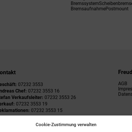
BremssystemScheibenbrems
BremsaufnahmePostmount
Freu
ontakt
AGB
eschäft:
07232 3553
Impre
ndreas Chef:
07232 3553 16
Datens
tefan Verkaufsleiter:
07232 3553 26
erkauf:
07232 3553 19
eklamationen:
07232 3553 15
Cookie-Zustimmung verwalten