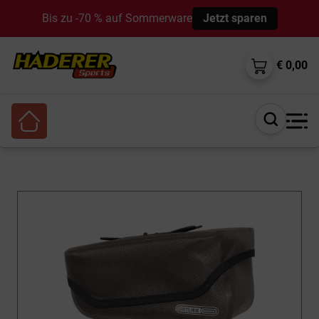
Bis zu -70 % auf Sommerware
Jetzt sparen
€ 0,00
Suche
öffnen