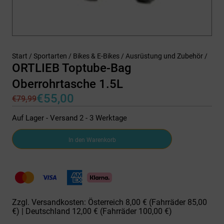
Start
/
Sportarten
/
Bikes & E-Bikes
/
Ausrüstung und Zubehör
/
ORTLIEB Toptube-Bag
Oberrohrtasche 1.5L
€
55,00
€
79,99
Ursprünglicher
Aktueller
Preis
Preis
Auf Lager - Versand 2 - 3 Werktage
war:
ist:
€79,99
€55,00.
ORTLIEB
In den Warenkorb
Toptube-
Bag
Oberrohrtasche
1.5L
Menge
Zzgl. Versandkosten: Österreich 8,00 € (Fahrräder 85,00
€) | Deutschland 12,00 € (Fahrräder 100,00 €)