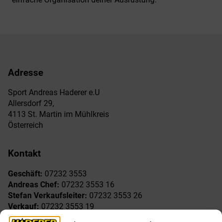
Adresse
Sport Andreas Haderer e.U
Allersdorf 29,
4113 St. Martin im Mühlkreis
Österreich
Kontakt
Geschäft:
07232 3553
Andreas Chef:
07232 3553 16
Stefan Verkaufsleiter:
07232 3553 26
Verkauf:
07232 3553 19
Reklamationen:
07232 3553 15