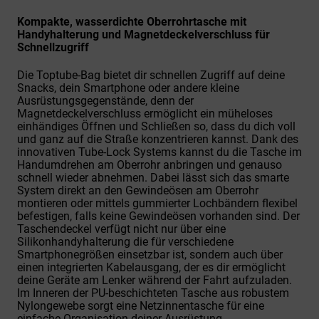
Kompakte, wasserdichte Oberrohrtasche mit
Handyhalterung und Magnetdeckelverschluss für
Schnellzugriff
Die Toptube-Bag bietet dir schnellen Zugriff auf deine
Snacks, dein Smartphone oder andere kleine
Ausrüstungsgegenstände, denn der
Magnetdeckelverschluss ermöglicht ein müheloses
einhändiges Öffnen und Schließen so, dass du dich voll
und ganz auf die Straße konzentrieren kannst. Dank des
innovativen Tube-Lock Systems kannst du die Tasche im
Handumdrehen am Oberrohr anbringen und genauso
schnell wieder abnehmen. Dabei lässt sich das smarte
System direkt an den Gewindeösen am Oberrohr
montieren oder mittels gummierter Lochbändern flexibel
befestigen, falls keine Gewindeösen vorhanden sind. Der
Taschendeckel verfügt nicht nur über eine
Silikonhandyhalterung die für verschiedene
Smartphonegrößen einsetzbar ist, sondern auch über
einen integrierten Kabelausgang, der es dir ermöglicht
deine Geräte am Lenker während der Fahrt aufzuladen.
Im Inneren der PU-beschichteten Tasche aus robustem
Nylongewebe sorgt eine Netzinnentasche für eine
einfache Organisation deiner Ausrüstung.