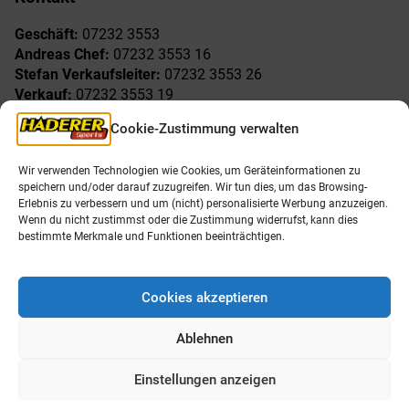
Geschäft:
07232 3553
Andreas Chef:
07232 3553 16
Stefan Verkaufsleiter:
07232 3553 26
Verkauf:
07232 3553 19
Reklamationen:
07232 3553 15
Cookie-Zustimmung verwalten
Freude am Sport
Allgemeines
Wir verwenden Technologien wie Cookies, um Geräteinformationen zu
speichern und/oder darauf zuzugreifen. Wir tun dies, um das Browsing-
AGB
Öffnungszeiten
Erlebnis zu verbessern und um (nicht) personalisierte Werbung anzuzeigen.
Impressum
Unser Team
Wenn du nicht zustimmst oder die Zustimmung widerrufst, kann dies
Datenschutzerklärung
Shop
bestimmte Merkmale und Funktionen beeinträchtigen.
Karriere
Cookies akzeptieren
Ablehnen
Einstellungen anzeigen