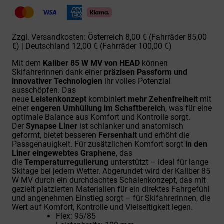
85
W
MV
BLACK
Zzgl. Versandkosten: Österreich 8,00 € (Fahrräder 85,00
Menge
€) | Deutschland 12,00 € (Fahrräder 100,00 €)
Mit dem
Kaliber 85 W MV von HEAD
können
Skifahrerinnen dank einer
präzisen Passform und
innovativer Technologien
ihr volles Potenzial
ausschöpfen. Das
neue
Leistenkonzept
kombiniert
mehr Zehenfreiheit
mit
einer
engeren Umhüllung im Schaftbereich
, was für eine
optimale Balance aus Komfort und Kontrolle sorgt.
Der
Synapse Liner
ist schlanker und anatomisch
geformt, bietet besseren
Fersenhalt
und erhöht die
Passgenauigkeit. Für zusätzlichen Komfort sorgt
in den
Liner eingewebtes Graphene
, das
die
Temperaturregulierung
unterstützt – ideal für lange
Skitage bei jedem Wetter. Abgerundet wird der Kaliber 85
W MV durch ein durchdachtes Schalenkonzept, das mit
gezielt platzierten Materialien für ein direktes Fahrgefühl
und angenehmen Einstieg sorgt – für Skifahrerinnen, die
Wert auf Komfort, Kontrolle und Vielseitigkeit legen.
Flex: 95/85