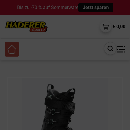
Bis zu -70 % auf Sommerware
Jetzt sparen
€ 0,00
Suche
öffnen