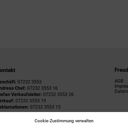
Freu
ontakt
AGB
eschäft:
07232 3553
Impre
ndreas Chef:
07232 3553 16
Datens
tefan Verkaufsleiter:
07232 3553 26
erkauf:
07232 3553 19
eklamationen:
07232 3553 15
Cookie-Zustimmung verwalten