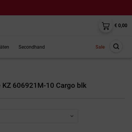
€ 0,00
täten
Secondhand
Sale
Suche
öffnen
 KZ 606921M-10 Cargo blk