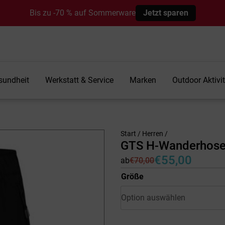
Bis zu -70 % auf Sommerware
Jetzt sparen
sundheit
Werkstatt & Service
Marken
Outdoor Aktivi
Start
/
Herren
/
GTS H-Wanderhose
€
55,00
ab
€
70,00
Ursprünglicher
Aktueller
Preis
Preis
Größe
war:
ist:
€70,00
€55,00.