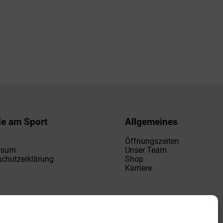
de am Sport
Allgemeines
Öffnungszeiten
ssum
Unser Team
chutzerklärung
Shop
Karriere