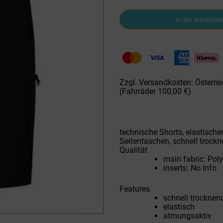
GTS
In den Warenkorb
H-
Wanderhose
KZ
606921M-
10
Cargo
blk
Zzgl. Versandkosten: Österrei
Menge
(Fahrräder 100,00 €)
technische Shorts, elastische
Seitentaschen, schnell trock
Qualität
main fabric: Po
inserts: No Info
Features
schnell trocknen
elastisch
atmungsaktiv