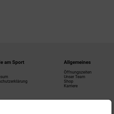
de am Sport
Allgemeines
Öffnungszeiten
ssum
Unser Team
chutzerklärung
Shop
Karriere