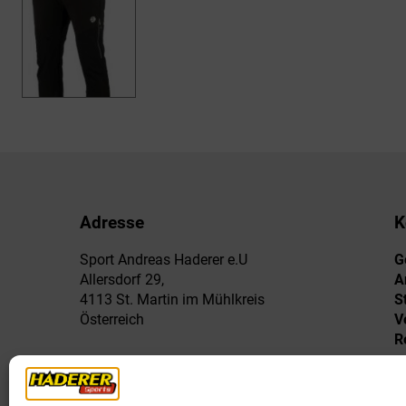
Adresse
K
Sport Andreas Haderer e.U
G
Allersdorf 29,
A
4113 St. Martin im Mühlkreis
S
Österreich
V
R