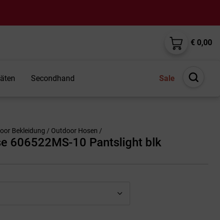
€ 0,00
täten
Secondhand
Sale
Suche
öffnen
oor Bekleidung
/
Outdoor Hosen
/
se 606522MS-10 Pantslight blk