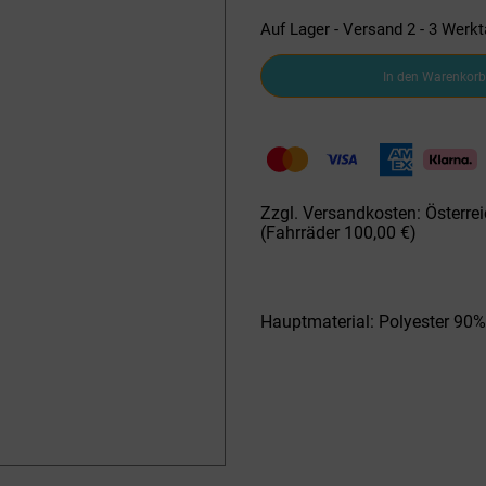
Auf Lager - Versand 2 - 3 Werk
GTS
In den Warenkorb
H-
Softshellhose
606522MS-
10
Pantslight
blk
Menge
Zzgl. Versandkosten: Österrei
(Fahrräder 100,00 €)
Hauptmaterial: Polyester 90