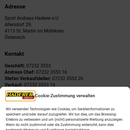
Adresse
Sport Andreas Haderer e.U
Allersdorf 29,
4113 St. Martin im Mühlkreis
Österreich
Kontakt
Geschäft:
07232 3553
Andreas Chef:
07232 3553 16
Stefan Verkaufsleiter:
07232 3553 26
Verkauf:
07232 3553 19
Reklamationen:
07232 3553 15
Cookie-Zustimmung verwalten
Freude am Sport
Allgemeines
Wir verwenden Technologien wie Cookies, um Geräteinformationen zu
speichern und/oder darauf zuzugreifen. Wir tun dies, um das Browsing-
AGB
Öffnungszeiten
Erlebnis zu verbessern und um (nicht) personalisierte Werbung anzuzeigen.
Impressum
Unser Team
Wenn du nicht zustimmst oder die Zustimmung widerrufst, kann dies
Datenschutzerklärung
Shop