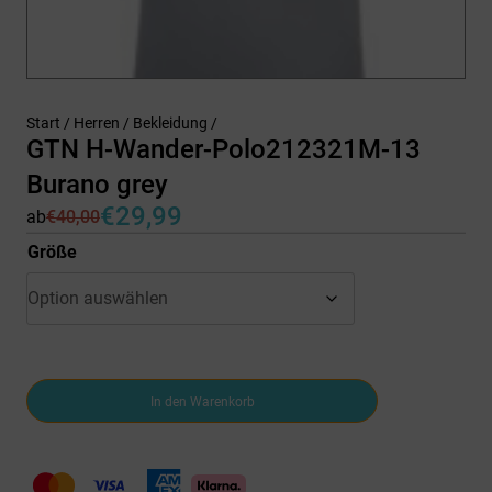
Start
/
Herren
/
Bekleidung
/
GTN H-Wander-Polo212321M-13
Burano grey
€
29,99
ab
€
40,00
Ursprünglicher
Aktueller
Preis
Preis
Größe
war:
ist:
€40,00
€29,99.
GTN
In den Warenkorb
H-
Wander-
Polo212321M-
13
Burano