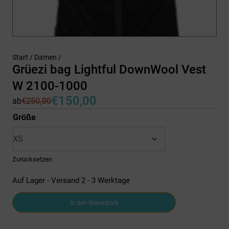
Start
/
Damen
/
Grüezi bag Lightful DownWool Vest
W 2100-1000
€
150,00
ab
€
250,00
Ursprünglicher
Aktueller
Preis
Preis
Größe
war:
ist:
€250,00
€150,00.
Zurücksetzen
Auf Lager - Versand 2 - 3 Werktage
Grüezi
In den Warenkorb
bag
Lightful
DownWool