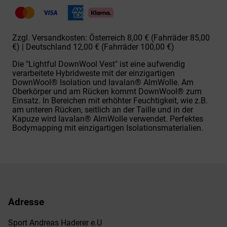
Vest
W
2100-
1000
Zzgl. Versandkosten: Österreich 8,00 € (Fahrräder 85,00
Menge
€) | Deutschland 12,00 € (Fahrräder 100,00 €)
Die "Lightful DownWool Vest" ist eine aufwendig
verarbeitete Hybridweste mit der einzigartigen
DownWool® Isolation und lavalan® AlmWolle. Am
Oberkörper und am Rücken kommt DownWool® zum
Einsatz. In Bereichen mit erhöhter Feuchtigkeit, wie z.B.
am unteren Rücken, seitlich an der Taille und in der
Kapuze wird lavalan® AlmWolle verwendet. Perfektes
Bodymapping mit einzigartigen Isolationsmaterialien.
Adresse
Sport Andreas Haderer e.U