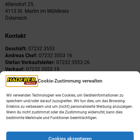
Allersdorf 29,
4113 St. Martin im Mühlkreis
Österreich
Kontakt
Geschäft:
07232 3553
Andreas Chef:
07232 3553 16
Stefan Verkaufsleiter:
07232 3553 26
Verkauf:
07232 3553 19
Reklamationen:
07232 3553 15
Cookie-Zustimmung verwalten
Freude am Sport
Allgemeines
Wir verwenden Technologien wie Cookies, um Geräteinformationen zu
speichern und/oder darauf zuzugreifen. Wir tun dies, um das Browsing-
AGB
Öffnungszeiten
Erlebnis zu verbessern und um (nicht) personalisierte Werbung anzuzeigen.
Impressum
Unser Team
Wenn du nicht zustimmst oder die Zustimmung widerrufst, kann dies
Datenschutzerklärung
Shop
bestimmte Merkmale und Funktionen beeinträchtigen.
Karriere
Cookies akzeptieren