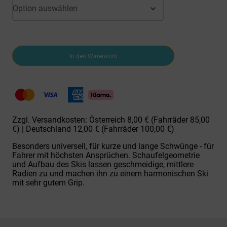
Fischer
In den Warenkorb
TRINITY
+
RS9
SLR
H-
Alpinski
Black
Zzgl. Versandkosten: Österreich 8,00 € (Fahrräder 85,00
Menge
€) | Deutschland 12,00 € (Fahrräder 100,00 €)
Besonders universell, für kurze und lange Schwünge - für
Fahrer mit höchsten Ansprüchen. Schaufelgeometrie
und Aufbau des Skis lassen geschmeidige, mittlere
Radien zu und machen ihn zu einem harmonischen Ski
mit sehr gutem Grip.