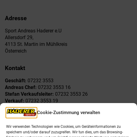
Adresse
Sport Andreas Haderer e.U
Allersdorf 29,
4113 St. Martin im Mühlkreis
Österreich
Kontakt
Geschäft:
07232 3553
Andreas Chef:
07232 3553 16
Stefan Verkaufsleiter:
07232 3553 26
Verkauf:
07232 3553 19
Reklamationen:
07232 3553 15
Cookie-Zustimmung verwalten
Freude am Sport
Allgemeines
Wir verwenden Technologien wie Cookies, um Geräteinformationen zu
speichern und/oder darauf zuzugreifen. Wir tun dies, um das Browsing-
AGB
Öffnungszeiten