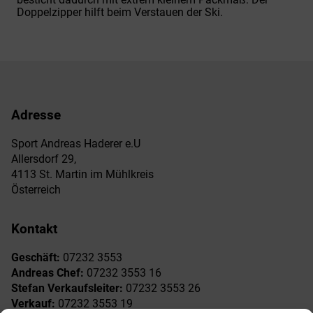
Doppelzipper hilft beim Verstauen der Ski.
Adresse
Sport Andreas Haderer e.U
Allersdorf 29,
4113 St. Martin im Mühlkreis
Österreich
Kontakt
Geschäft:
07232 3553
Andreas Chef:
07232 3553 16
Stefan Verkaufsleiter:
07232 3553 26
Verkauf:
07232 3553 19