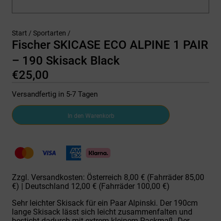
Start
/
Sportarten
/
Fischer SKICASE ECO ALPINE 1 PAIR
– 190 Skisack Black
€
25,00
Versandfertig in 5-7 Tagen
Fischer
In den Warenkorb
SKICASE
ECO
ALPINE
1
PAIR
-
190
Zzgl. Versandkosten: Österreich 8,00 € (Fahrräder 85,00
Skisack
€) | Deutschland 12,00 € (Fahrräder 100,00 €)
Black
Menge
Sehr leichter Skisack für ein Paar Alpinski. Der 190cm
lange Skisack lässt sich leicht zusammenfalten und
besticht dadurch mit extrem kleinem Packmaß. Der