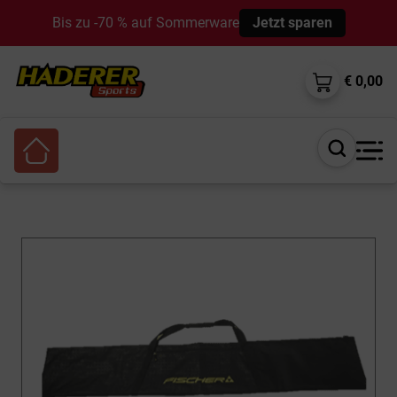
Bis zu -70 % auf Sommerware
Jetzt sparen
€ 0,00
Suche
öffnen