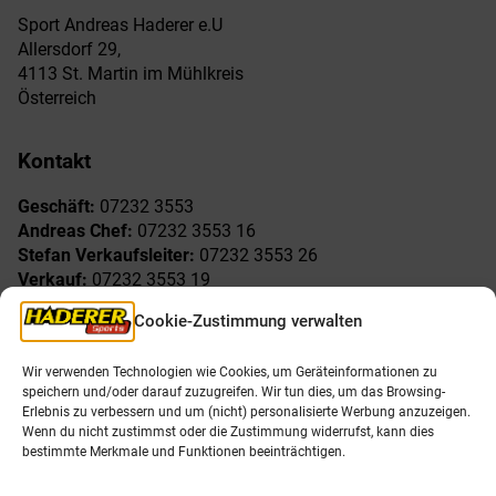
Sport Andreas Haderer e.U
Allersdorf 29,
4113 St. Martin im Mühlkreis
Österreich
Kontakt
Geschäft:
07232 3553
Andreas Chef:
07232 3553 16
Stefan Verkaufsleiter:
07232 3553 26
Verkauf:
07232 3553 19
Reklamationen:
07232 3553 15
Cookie-Zustimmung verwalten
Freude am Sport
Allgemeines
Wir verwenden Technologien wie Cookies, um Geräteinformationen zu
speichern und/oder darauf zuzugreifen. Wir tun dies, um das Browsing-
AGB
Öffnungszeiten
Erlebnis zu verbessern und um (nicht) personalisierte Werbung anzuzeigen.
Impressum
Unser Team
Wenn du nicht zustimmst oder die Zustimmung widerrufst, kann dies
Datenschutzerklärung
Shop
bestimmte Merkmale und Funktionen beeinträchtigen.
Karriere