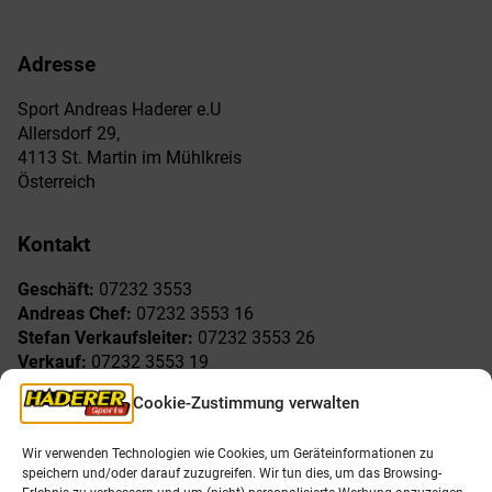
Adresse
Sport Andreas Haderer e.U
Allersdorf 29,
4113 St. Martin im Mühlkreis
Österreich
Kontakt
Geschäft:
07232 3553
Andreas Chef:
07232 3553 16
Stefan Verkaufsleiter:
07232 3553 26
Verkauf:
07232 3553 19
Reklamationen:
07232 3553 15
Cookie-Zustimmung verwalten
Freude am Sport
Allgemeines
Wir verwenden Technologien wie Cookies, um Geräteinformationen zu
speichern und/oder darauf zuzugreifen. Wir tun dies, um das Browsing-
AGB
Öffnungszeiten