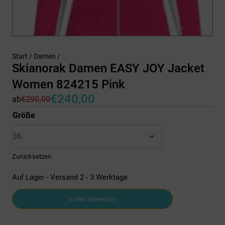
Start
/
Damen
/
Skianorak Damen EASY JOY Jacket
Women 824215 Pink
€
240,00
ab
€
290,00
Ursprünglicher
Aktueller
Preis
Preis
Größe
war:
ist:
€290,00
€240,00.
Zurücksetzen
Auf Lager - Versand 2 - 3 Werktage
Skianorak
In den Warenkorb
Damen
EASY
JOY