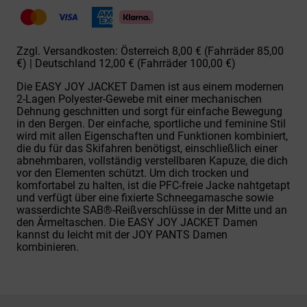
Jacket
Women
824215
Pink
Zzgl. Versandkosten: Österreich 8,00 € (Fahrräder 85,00
Menge
€) | Deutschland 12,00 € (Fahrräder 100,00 €)
Die EASY JOY JACKET Damen ist aus einem modernen
2-Lagen Polyester-Gewebe mit einer mechanischen
Dehnung geschnitten und sorgt für einfache Bewegung
in den Bergen. Der einfache, sportliche und feminine Stil
wird mit allen Eigenschaften und Funktionen kombiniert,
die du für das Skifahren benötigst, einschließlich einer
abnehmbaren, vollständig verstellbaren Kapuze, die dich
vor den Elementen schützt. Um dich trocken und
komfortabel zu halten, ist die PFC-freie Jacke nahtgetapt
und verfügt über eine fixierte Schneegamasche sowie
wasserdichte SAB®-Reißverschlüsse in der Mitte und an
den Ärmeltaschen. Die EASY JOY JACKET Damen
kannst du leicht mit der JOY PANTS Damen
kombinieren.