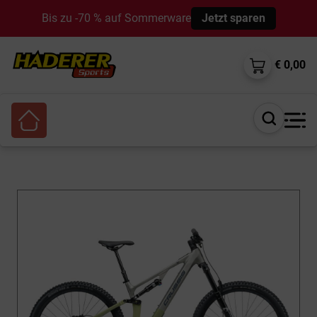
Bis zu -70 % auf Sommerware
Jetzt sparen
€ 0,00
Suche
öffnen