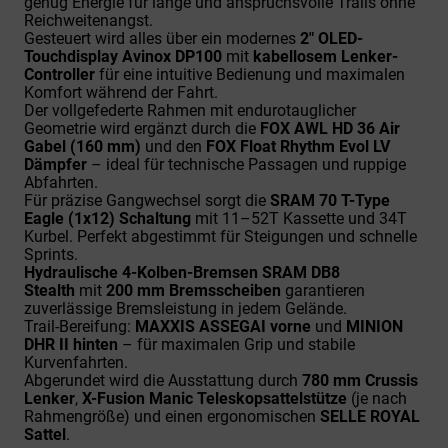
genug Energie für lange und anspruchsvolle Trails ohne
Reichweitenangst.
Gesteuert wird alles über ein modernes
2" OLED-
Touchdisplay Avinox DP100
mit
kabellosem Lenker-
Controller
für eine intuitive Bedienung und maximalen
Komfort während der Fahrt.
Der vollgefederte Rahmen mit endurotauglicher
Geometrie wird ergänzt durch die
FOX AWL HD 36 Air
Gabel (160 mm)
und den
FOX Float Rhythm Evol LV
Dämpfer
– ideal für technische Passagen und ruppige
Abfahrten.
Für präzise Gangwechsel sorgt die
SRAM 70 T-Type
Eagle (1x12) Schaltung
mit 11–52T Kassette und 34T
Kurbel. Perfekt abgestimmt für Steigungen und schnelle
Sprints.
Hydraulische 4-Kolben-Bremsen SRAM DB8
Stealth
mit
200 mm Bremsscheiben
garantieren
zuverlässige Bremsleistung in jedem Gelände.
Trail-Bereifung:
MAXXIS ASSEGAI vorne
und
MINION
DHR II hinten
– für maximalen Grip und stabile
Kurvenfahrten.
Abgerundet wird die Ausstattung durch
780 mm Crussis
Lenker
,
X-Fusion Manic Teleskopsattelstütze
(je nach
Rahmengröße) und einen ergonomischen
SELLE ROYAL
Sattel
.