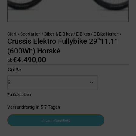
Start
/
Sportarten
/
Bikes & E-Bikes
/
E-Bikes
/
E-Bike Herren
/
Crussis Elektro Fullybike 29″11.11
(600Wh) Horské
€
4.490,00
ab
Größe
Zurücksetzen
Versandfertig in 5-7 Tagen
Crussis
In den Warenkorb
Elektro
Fullybike
29"11.11