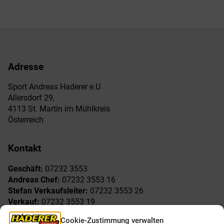
Adresse
Sport Andreas Haderer e.U
Allersdorf 29,
4113 St. Martin im Mühlkreis
Österreich
Kontakt
Geschäft:
07232 3553
Andreas Chef:
07232 3553 16
Stefan Verkaufsleiter:
07232 3553 26
Verkauf:
07232 3553 19
Reklamationen:
07232 3553 15
Cookie-Zustimmung verwalten