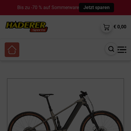
Bis zu -70 % auf Sommerware
Jetzt sparen
€ 0,00
Suche
öffnen