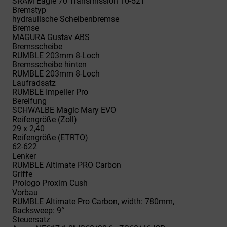
SRAM Eagle 70 Transmission 10-52T
Bremstyp
hydraulische Scheibenbremse
Bremse
MAGURA Gustav ABS
Bremsscheibe
RUMBLE 203mm 8-Loch
Bremsscheibe hinten
RUMBLE 203mm 8-Loch
Laufradsatz
RUMBLE Impeller Pro
Bereifung
SCHWALBE Magic Mary EVO
Reifengröße (Zoll)
29 x 2,40
Reifengröße (ETRTO)
62-622
Lenker
RUMBLE Altimate PRO Carbon
Griffe
Prologo Proxim Cush
Vorbau
RUMBLE Altimate Pro Carbon, width: 780mm,
Backsweep: 9°
Steuersatz