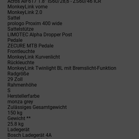
Acros AIF617 1.8” IS60/28,6 - ZS60/46 ICR
MonkeyLink vorne
MonkeyLink 2.0
Sattel
prologo Proxim 400 wide
Sattelstütze
LIMOTEC Alpha Dropper Post
Pedale
ZECURE MTB Pedale
Frontleuchte
MonkeyLink Kurvenlicht
Rückleuchte
MonkeyLink Twinlight BL mit Bremslicht-Funktion
Radgröße
29 Zoll
Rahmenhöhe
S
Herstellerfarbe
monza grey
Zulässiges Gesamtgewicht
150 kg
Gewicht **
25.8 kg
Ladegerät
Bosch Ladegerät 4A