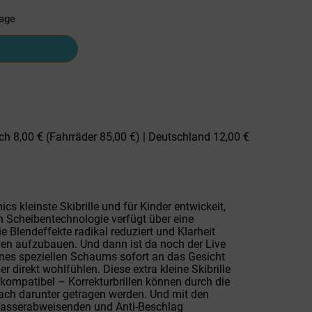
tage
ch 8,00 € (Fahrräder 85,00 €) | Deutschland 12,00 €
cs kleinste Skibrille und für Kinder entwickelt,
sh Scheibentechnologie verfügt über eine
e Blendeffekte radikal reduziert und Klarheit
auen aufzubauen. Und dann ist da noch der Live
ines speziellen Schaums sofort an das Gesicht
r direkt wohlfühlen. Diese extra kleine Skibrille
n kompatibel – Korrekturbrillen können durch die
ch darunter getragen werden. Und mit den
wasserabweisenden und Anti-Beschlag