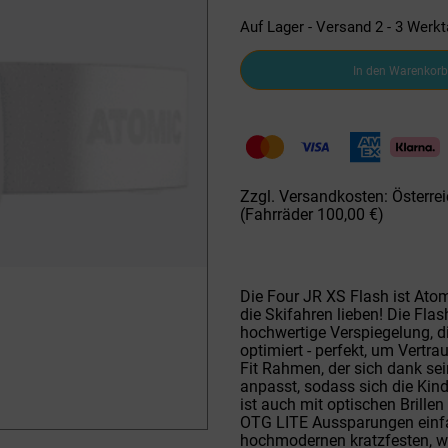
Auf Lager - Versand 2 - 3 Werk
Atomic
In den Warenkorb
FOUR
JR
XS
FLASH
Skibrille
White
Menge
Zzgl. Versandkosten: Österrei
(Fahrräder 100,00 €)
Die Four JR XS Flash ist Atomi
die Skifahren lieben! Die Fla
hochwertige Verspiegelung, di
optimiert - perfekt, um Vertr
Fit Rahmen, der sich dank se
anpasst, sodass sich die Kinde
ist auch mit optischen Brille
OTG LITE Aussparungen einfa
hochmodernen kratzfesten, 