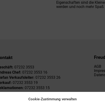
Eigenschaften sind die Klein
werden und noch mehr Spaß 
Freu
ontakt
AGB
eschäft:
07232 3553
Impre
ndreas Chef:
07232 3553 16
Datens
tefan Verkaufsleiter:
07232 3553 26
erkauf:
07232 3553 19
eklamationen:
07232 3553 15
Cookie-Zustimmung verwalten