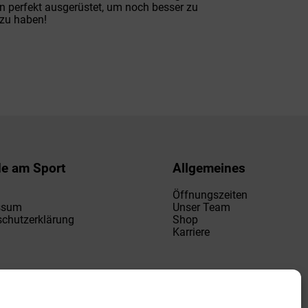
en perfekt ausgerüstet, um noch besser zu
zu haben!
de am Sport
Allgemeines
Öffnungszeiten
ssum
Unser Team
chutzerklärung
Shop
Karriere