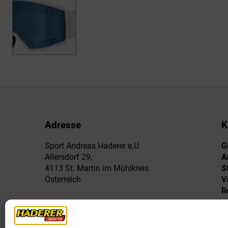
Adresse
K
Sport Andreas Haderer e.U
G
Allersdorf 29,
A
4113 St. Martin im Mühlkreis
S
Österreich
V
R