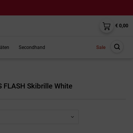
€ 0,00
täten
Secondhand
Sale
Suche
öffnen
 FLASH Skibrille White