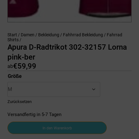
Start
/
Damen
/
Bekleidung
/
Fahhrrad Bekleidung
/
Fahrrad
Shirts
/
Apura D-Radtrikot 302-32157 Lorna
pink-ber
€
59,99
ab
Größe
Zurücksetzen
Versandfertig in 5-7 Tagen
Apura
In den Warenkorb
D-
Radtrikot