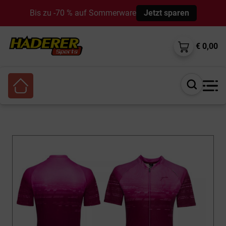
Bis zu -70 % auf Sommerware
Jetzt sparen
€ 0,00
Suche
öffnen