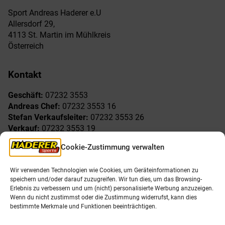
Sport Andreas Haderer e.U
Allersdorf 29,
4113 St. Martin im Mühlkreis
Österreich
Kontakt
Geschäft:
07232 3553
Andreas Chef:
07232 3553 16
Stefan Verkaufsleiter:
07232 3553 26
Verkauf:
07232 3553 19
Reklamationen:
07232 3553 15
Cookie-Zustimmung verwalten
Freude am Sport
Allgemeines
Wir verwenden Technologien wie Cookies, um Geräteinformationen zu
speichern und/oder darauf zuzugreifen. Wir tun dies, um das Browsing-
AGB
Öffnungszeiten
Erlebnis zu verbessern und um (nicht) personalisierte Werbung anzuzeigen.
Impressum
Unser Team
Wenn du nicht zustimmst oder die Zustimmung widerrufst, kann dies
Datenschutzerklärung
Shop
bestimmte Merkmale und Funktionen beeinträchtigen.
Karriere