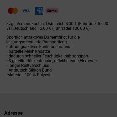
302-
32157
Lorna
pink-
ber
Zzgl. Versandkosten: Österreich 8,00 € (Fahrräder 85,00
Menge
€) | Deutschland 12,00 € (Fahrräder 100,00 €)
Sportlich attraktives Damentrikot für die
leistungsorientierte Radsportlerin.
• atmungsaktives Funktionsmaterial
• partielle Mesheinsätze
• dadurch schneller Feuchtigkeitsabtransport.
• 3-geteilte Rückentasche, reflektierende Elemente
• langer Reißverschluss
• Antirutsch Silikon Bund
Material: 100 % Polyester
Adresse