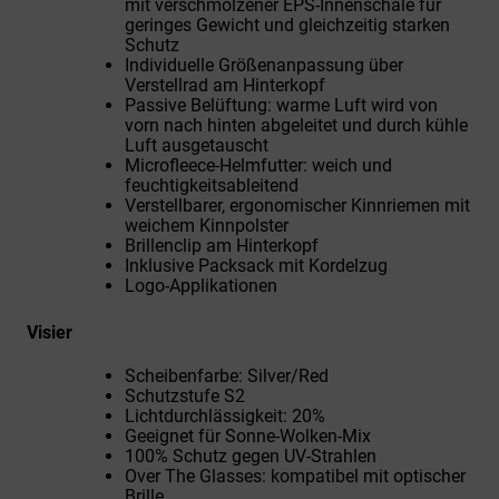
mit verschmolzener EPS-Innenschale für
geringes Gewicht und gleichzeitig starken
Schutz
Individuelle Größenanpassung über
Verstellrad am Hinterkopf
Passive Belüftung: warme Luft wird von
vorn nach hinten abgeleitet und durch kühle
Luft ausgetauscht
Microfleece-Helmfutter: weich und
feuchtigkeitsableitend
Verstellbarer, ergonomischer Kinnriemen mit
weichem Kinnpolster
Brillenclip am Hinterkopf
Inklusive Packsack mit Kordelzug
Logo-Applikationen
Visier
Scheibenfarbe: Silver/Red
Schutzstufe S2
Lichtdurchlässigkeit: 20%
Geeignet für Sonne-Wolken-Mix
100% Schutz gegen UV-Strahlen
Over The Glasses: kompatibel mit optischer
Brille