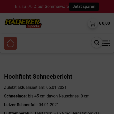
Bis zu -70 % auf Sommerware
Jetzt sparen
€ 0,00
Suche
öffnen
Hochficht Schneebericht
Zuletzt aktualisiert am: 05.01.2021
Schneelage:
bis 45 cm davon Neuschnee: 0 cm
Letzer Schneefall:
04.01.2021
Lufttemperatur:
Talstation: -0,6 Grad Bergstation: -1,0