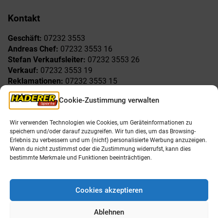
Kontakt
Geschäft:
07232 3553
Andreas Chef:
07232 3553 16
Stefan Verkaufsleiter:
07232 3553 26
Verkauf:
07232 3553 19
Reklamationen:
07232 3553 15
Cookie-Zustimmung verwalten
Freude am Sport
Allgemeines
Wir verwenden Technologien wie Cookies, um Geräteinformationen zu
AGB
Öffnungszeiten
speichern und/oder darauf zuzugreifen. Wir tun dies, um das Browsing-
Impressum
Unser Team
Erlebnis zu verbessern und um (nicht) personalisierte Werbung anzuzeigen.
Datenschutzerklärung
Shop
Wenn du nicht zustimmst oder die Zustimmung widerrufst, kann dies
Karriere
bestimmte Merkmale und Funktionen beeinträchtigen.
Cookies akzeptieren
Ablehnen