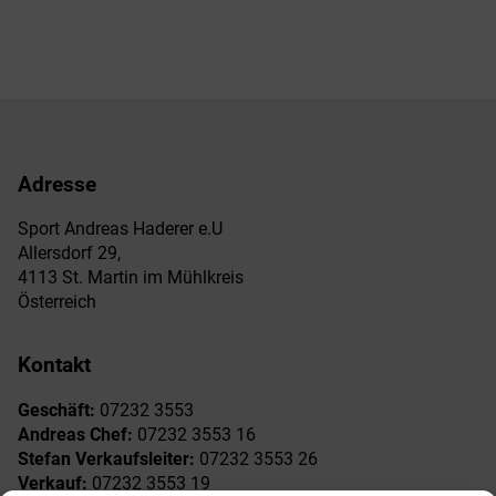
Adresse
Sport Andreas Haderer e.U
Allersdorf 29,
4113 St. Martin im Mühlkreis
Österreich
Kontakt
Geschäft:
07232 3553
Andreas Chef:
07232 3553 16
Stefan Verkaufsleiter:
07232 3553 26
Verkauf:
07232 3553 19