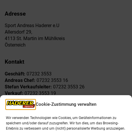
Adresse
Sport Andreas Haderer e.U
Allersdorf 29,
4113 St. Martin im Mühlkreis
Österreich
Kontakt
Geschäft:
07232 3553
Andreas Chef:
07232 3553 16
Stefan Verkaufsleiter:
07232 3553 26
Verkauf:
07232 3553 19
Reklamationen:
07232 3553 15
Cookie-Zustimmung verwalten
Freude am Sport
Allgemeines
Wir verwenden Technologien wie Cookies, um Geräteinformationen zu
speichern und/oder darauf zuzugreifen. Wir tun dies, um das Browsing-
AGB
Öffnungszeiten
Erlebnis zu verbessern und um (nicht) personalisierte Werbung anzuzeigen.