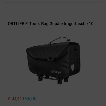
war:
ist:
€159,99
€111,99.
ORTLIEB E-Trunk-Bag Gepäckträgertasche 10L
Ursprünglicher
Aktueller
€
95,00
€
144,99
Preis
Preis