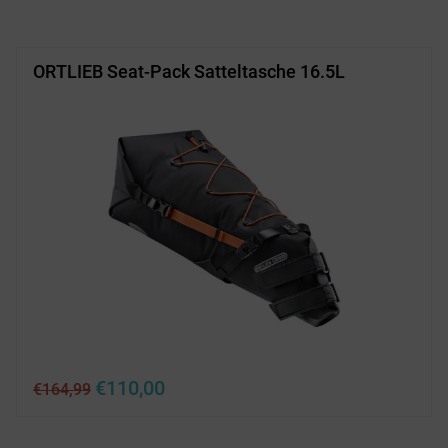
€64,99
€45,00.
ORTLIEB Seat-Pack Satteltasche 16.5L
Ursprünglicher
Aktueller
€
110,00
€
164,99
Preis
Preis
war:
ist:
€164,99
€110,00.