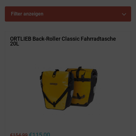
Filter anzeigen
ORTLIEB Back-Roller Classic Fahrradtasche
20L
Ursprünglicher
Aktueller
€
115,00
€
154,99