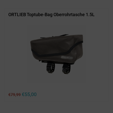
ORTLIEB Toptube-Bag Oberrohrtasche 1.5L
Ursprünglicher
Aktueller
€
55,00
€
79,99
Preis
Preis
war:
ist:
€79,99
€55,00.