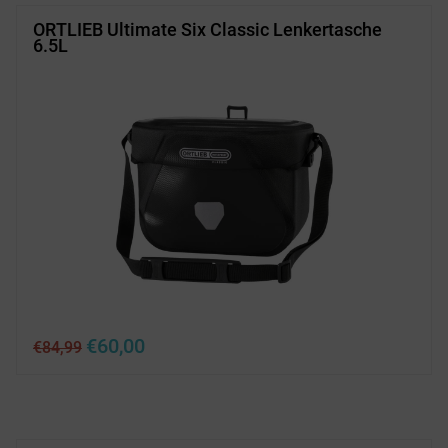
ORTLIEB Ultimate Six Classic Lenkertasche
6.5L
Ursprünglicher
Aktueller
€
60,00
€
84,99
Preis
Preis
war:
ist:
€84,99
€60,00.