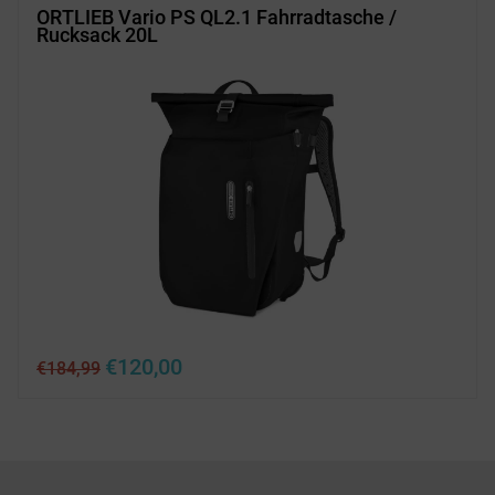
ORTLIEB Vario PS QL2.1 Fahrradtasche /
Rucksack 20L
Ursprünglicher
Aktueller
€
120,00
€
184,99
Preis
Preis
war:
ist:
€184,99
€120,00.