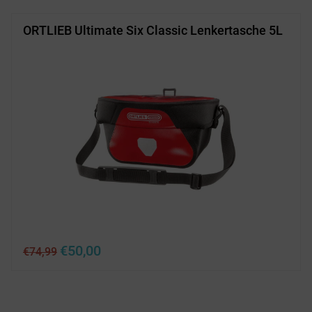
ORTLIEB Ultimate Six Classic Lenkertasche 5L
Ursprünglicher
Aktueller
€
50,00
€
74,99
Preis
Preis
war:
ist:
€74,99
€50,00.