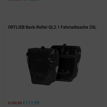
Preis
Preis
war:
ist:
€154,99
€115,00.
ORTLIEB Back-Roller QL2.1 Fahrradtasche 20L
Ursprünglicher
Aktueller
€
111,99
€
159,99
Preis
Preis