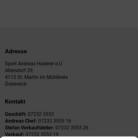
Adresse
Sport Andreas Haderer e.U
Allersdorf 29,
4113 St. Martin im Mühlkreis
Österreich
Kontakt
Geschäft:
07232 3553
Andreas Chef:
07232 3553 16
Stefan Verkaufsleiter:
07232 3553 26
Verkauf:
07232 3553 19